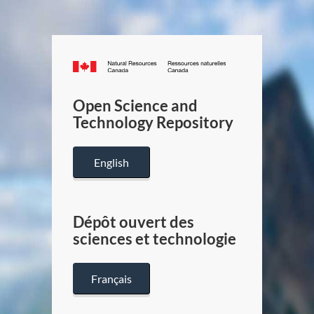
Canada.ca
/
Gouverneme
Open Science and
du
Technology Repository
Canada
English
Dépôt ouvert des
sciences et technologie
Français