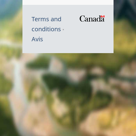
Terms and
/
conditions
Symbole
Avis
du
gouvernem
du
Canada