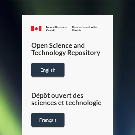
Canada.ca
/
Gouverneme
Open Science and
du
Technology Repository
Canada
English
Dépôt ouvert des
sciences et technologie
Français