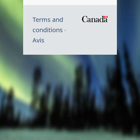
Terms and
/
conditions
Symbole
Avis
du
gouvernem
du
Canada