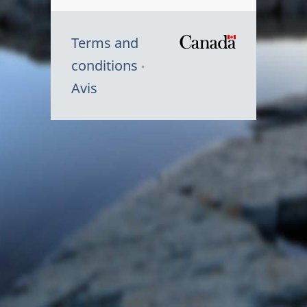
Terms and
/
conditions
Symbole
Avis
du
gouvernem
du
Canada