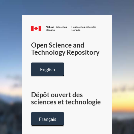
Canada.ca
/
Gouverneme
Open Science and
du
Technology Repository
Canada
English
Dépôt ouvert des
sciences et technologie
Français