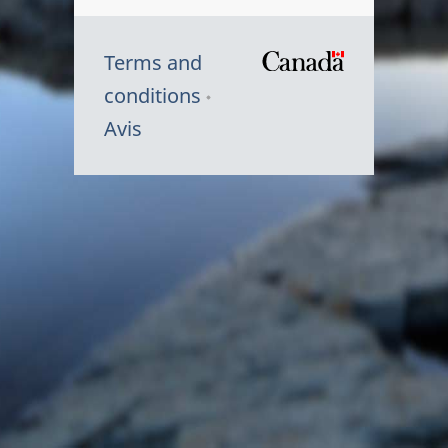
Terms and
/
conditions
Symbole
Avis
du
gouvernem
du
Canada