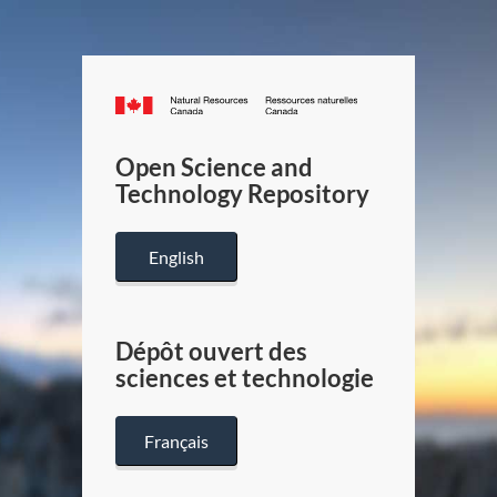
Canada.ca
/
Gouverneme
Open Science and
du
Technology Repository
Canada
English
Dépôt ouvert des
sciences et technologie
Français