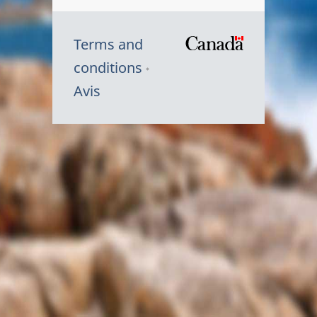
Terms and
/
conditions
Symbole
Avis
du
gouvernem
du
Canada