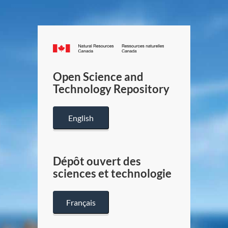
Canada.ca
/
Gouverneme
Open Science and
du
Technology Repository
Canada
English
Dépôt ouvert des
sciences et technologie
Français