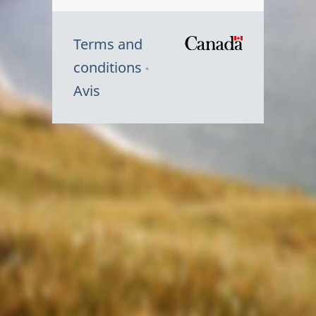
Terms and
/
conditions
Symbole
Avis
du
gouvernem
du
Canada