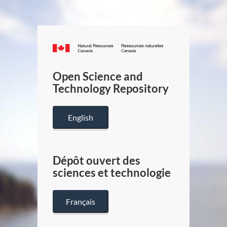
Canada.ca
/
Gouverneme
Open Science and
du
Technology Repository
Canada
English
Dépôt ouvert des
sciences et technologie
Français