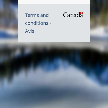
Terms and
/
conditions
Symbole
Avis
du
gouvernem
du
Canada