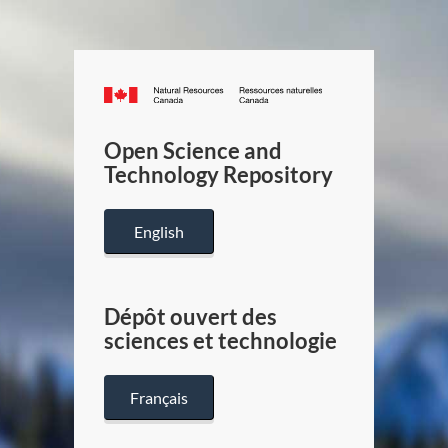
Canada.ca
/
Gouverneme
Open Science and
du
Technology Repository
Canada
English
Dépôt ouvert des
sciences et technologie
Français