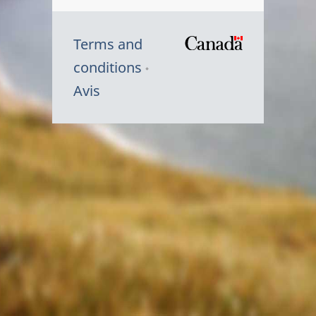
Terms and
/
conditions
Symbole
Avis
du
gouvernem
du
Canada