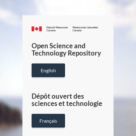
Canada.ca
/
Gouverneme
Open Science and
du
Technology Repository
Canada
English
Dépôt ouvert des
sciences et technologie
Français