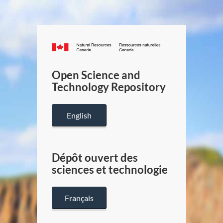
Canada.ca
/
Gouverneme
Open Science and
du
Technology Repository
Canada
English
Dépôt ouvert des
sciences et technologie
Français