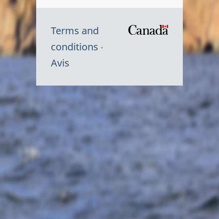
Terms and
/
conditions
Symbole
Avis
du
gouvernem
du
Canada