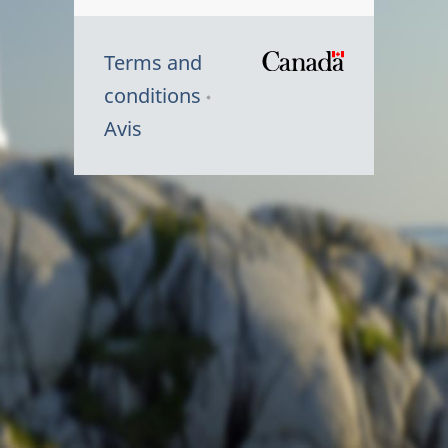
Terms and
/
conditions
Symbole
Avis
du
gouvernem
du
Canada