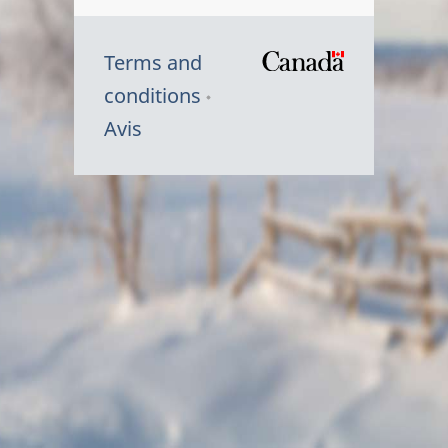
Terms and
/
conditions
Symbole
Avis
du
gouvernem
du
Canada