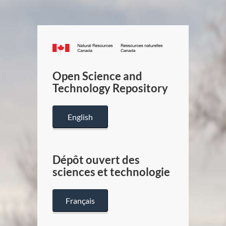
Canada.ca
/
Gouverneme
Open Science and
du
Technology Repository
Canada
English
Dépôt ouvert des
sciences et technologie
Français