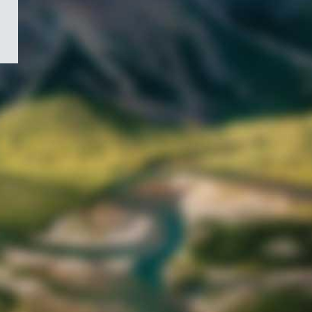
/
Symbole
du
gouvernement
du
Canada