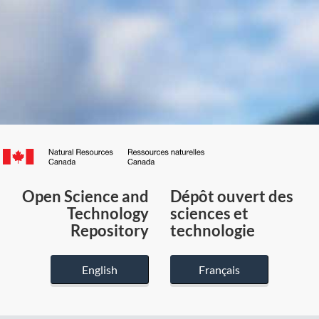
Canada.ca
/
Gouvernement
Open Science and
Dépôt ouvert des
du
Technology
sciences et
Canada
Repository
technologie
English
Français