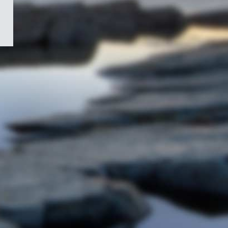
/
Symbole
du
gouvernement
du
Canada