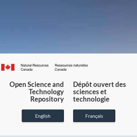
Canada.ca
/
Gouvernement
Open Science and
Dépôt ouvert des
du
Technology
sciences et
Canada
Repository
technologie
English
Français