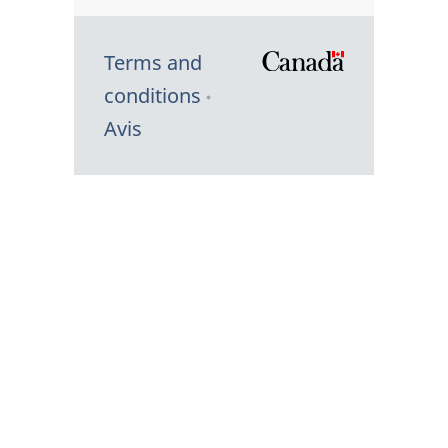
Terms and
/
conditions
Symbole
Avis
du
gouvernem
du
Canada