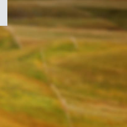
/
Symbole
du
gouvernement
du
Canada