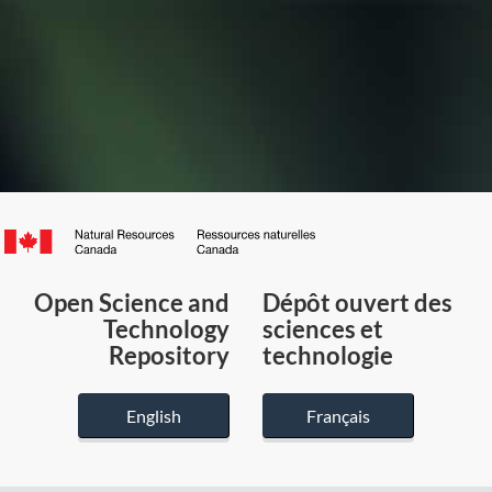
Canada.ca
/
Gouvernement
Open Science and
Dépôt ouvert des
du
Technology
sciences et
Canada
Repository
technologie
English
Français