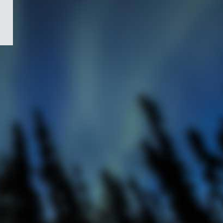
/
Symbole
du
gouvernement
du
Canada