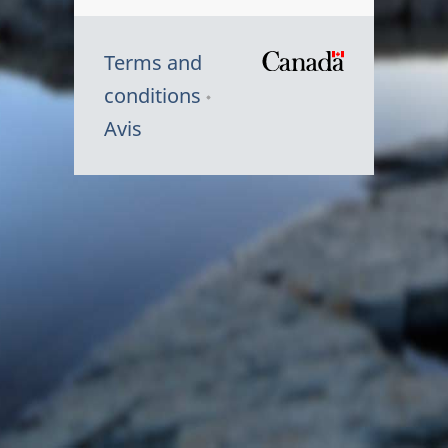
Terms and
/
conditions
Symbole
Avis
du
gouvernem
du
Canada