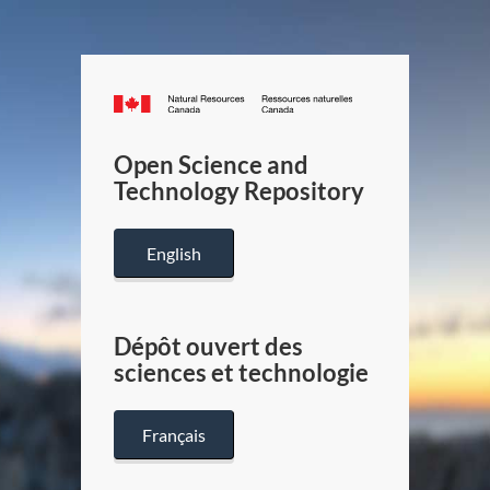
Canada.ca
/
Gouverneme
Open Science and
du
Technology Repository
Canada
English
Dépôt ouvert des
sciences et technologie
Français