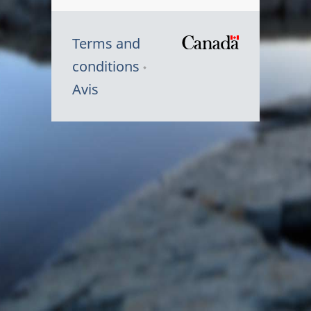
Terms and
/
conditions
Symbole
Avis
du
gouvernem
du
Canada