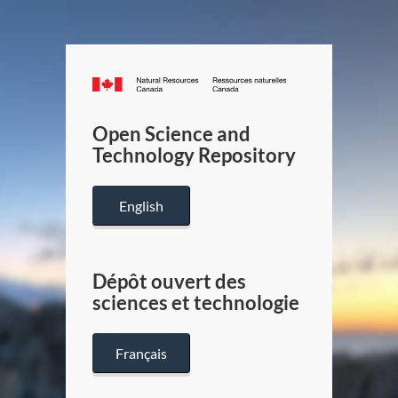
Canada.ca
/
Gouverneme
Open Science and
du
Technology Repository
Canada
English
Dépôt ouvert des
sciences et technologie
Français