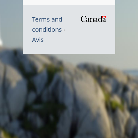
Terms and
/
conditions
Symbole
Avis
du
gouvernem
du
Canada