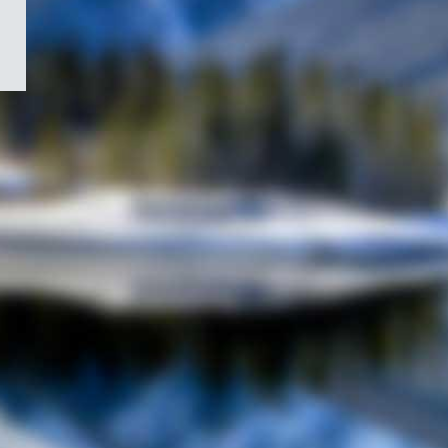
/
Symbole
du
gouvernement
du
Canada