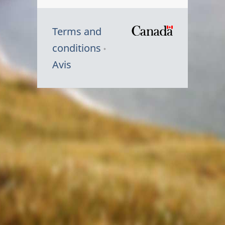
Terms and
/
conditions
Symbole
Avis
du
gouvernem
du
Canada