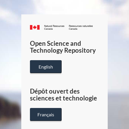
Canada.ca
/
Gouverneme
Open Science and
du
Technology Repository
Canada
English
Dépôt ouvert des
sciences et technologie
Français