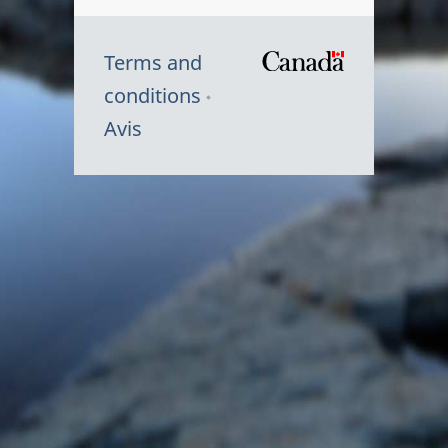
Terms and
/
conditions
Symbole
Avis
du
gouvernem
du
Canada