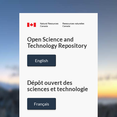
Canada.ca
/
Gouverneme
Open Science and
du
Technology Repository
Canada
English
Dépôt ouvert des
sciences et technologie
Français