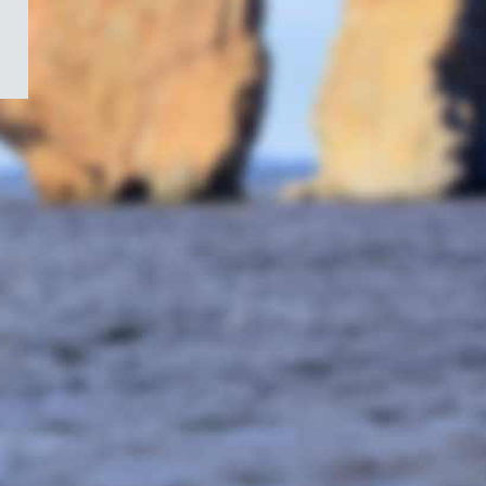
/
Symbole
du
gouvernement
du
Canada