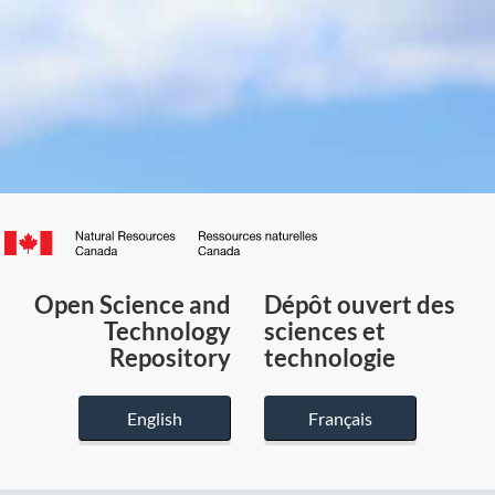
Canada.ca
/
Gouvernement
Open Science and
Dépôt ouvert des
du
Technology
sciences et
Canada
Repository
technologie
English
Français