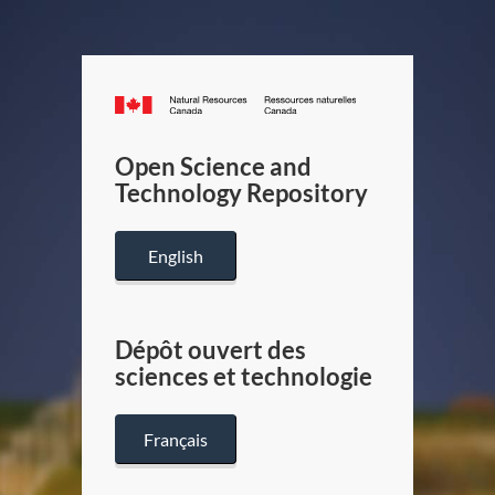
Canada.ca
/
Gouverneme
Open Science and
du
Technology Repository
Canada
English
Dépôt ouvert des
sciences et technologie
Français