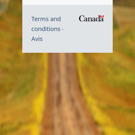
Terms and
/
conditions
Symbole
Avis
du
gouvernem
du
Canada