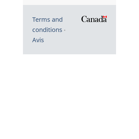
Terms and
/
conditions
Symbole
Avis
du
gouvernem
du
Canada