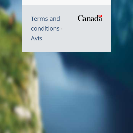
Terms and
/
conditions
Symbole
Avis
du
gouvernem
du
Canada