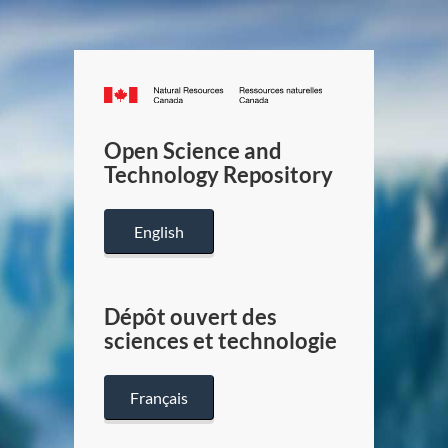
Canada.ca
/
Gouverneme
Open Science and
du
Technology Repository
Canada
English
Dépôt ouvert des
sciences et technologie
Français