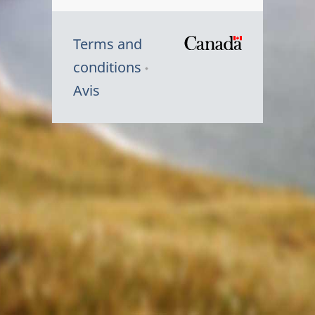
Terms and
/
conditions
Symbole
Avis
du
gouvernem
du
Canada