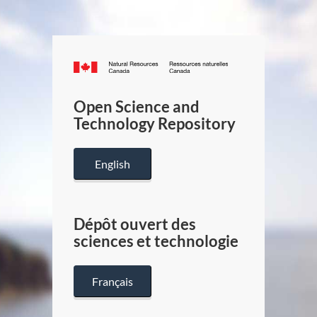
Canada.ca
/
Gouverneme
Open Science and
du
Technology Repository
Canada
English
Dépôt ouvert des
sciences et technologie
Français