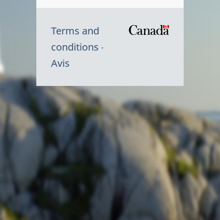
Terms and
/
conditions
Symbole
Avis
du
gouvernem
du
Canada