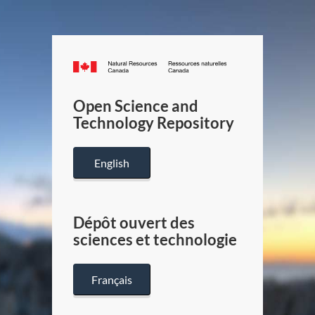
Canada.ca
/
Gouverneme
Open Science and
du
Technology Repository
Canada
English
Dépôt ouvert des
sciences et technologie
Français