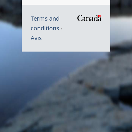
Terms and
/
conditions
Symbole
Avis
du
gouvernem
du
Canada