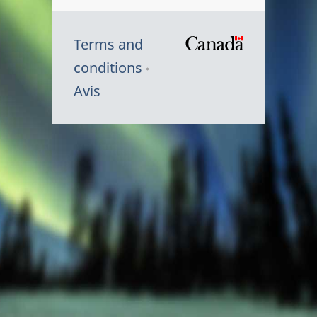
Terms and
/
conditions
Symbole
Avis
du
gouvernem
du
Canada