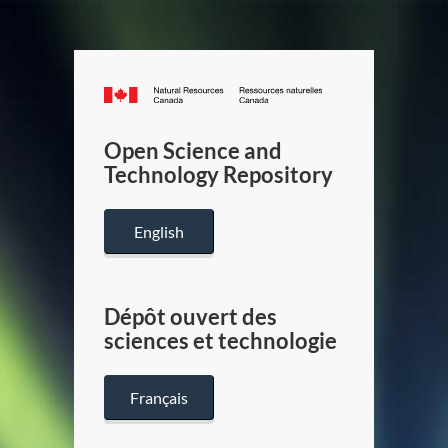
Canada.ca
/
Gouverneme
Open Science and
du
Technology Repository
Canada
English
Dépôt ouvert des
sciences et technologie
Français