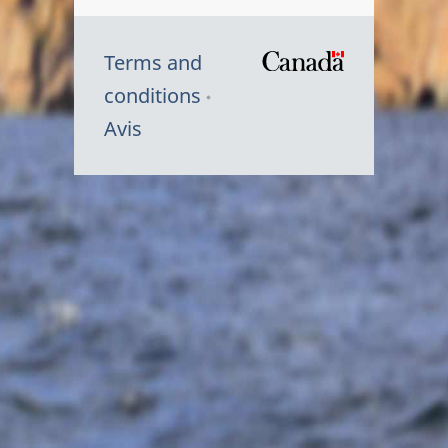
Terms and
/
conditions
Symbole
Avis
du
gouvernem
du
Canada