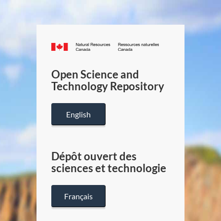
Canada.ca
/
Gouverneme
Open Science and
du
Technology Repository
Canada
English
Dépôt ouvert des
sciences et technologie
Français