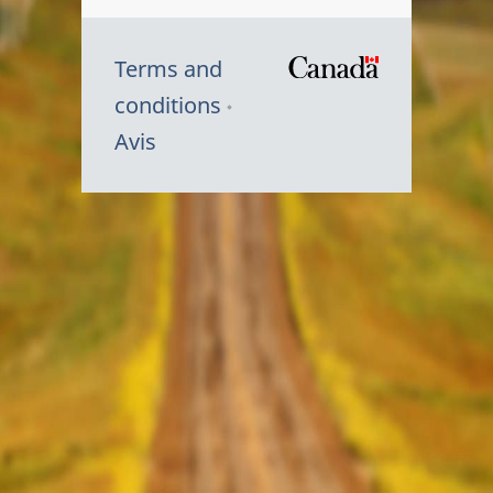
Terms and
/
conditions
Symbole
Avis
du
gouvernem
du
Canada