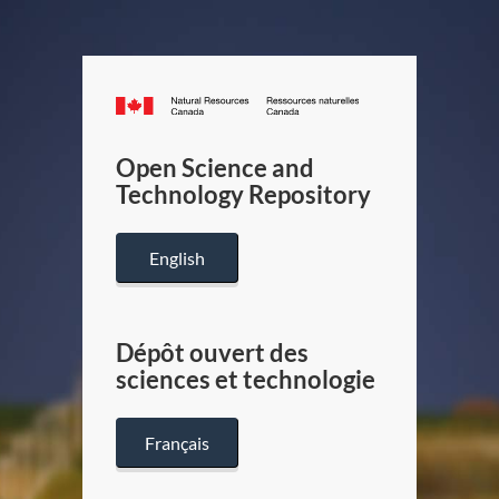
Canada.ca
/
Gouverneme
Open Science and
du
Technology Repository
Canada
English
Dépôt ouvert des
sciences et technologie
Français