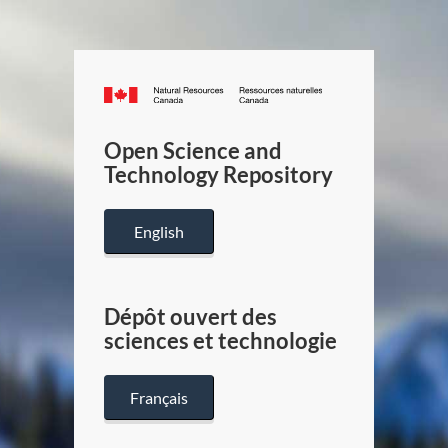
Canada.ca
/
Gouverneme
Open Science and
du
Technology Repository
Canada
English
Dépôt ouvert des
sciences et technologie
Français