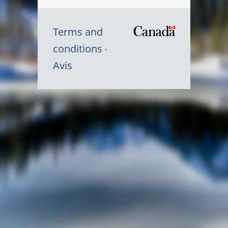
Terms and
/
conditions
Symbole
Avis
du
gouvernem
du
Canada