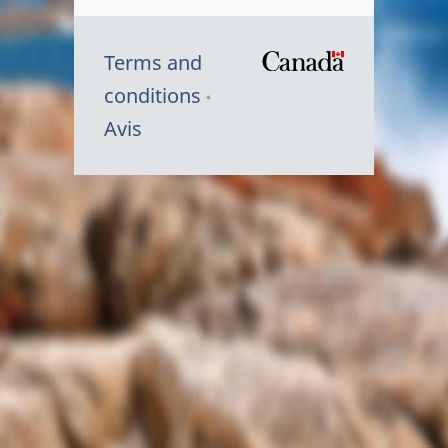
Terms and
/
conditions
Symbole
Avis
du
gouvernem
du
Canada