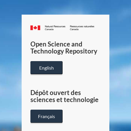
Canada.ca
/
Gouverneme
Open Science and
du
Technology Repository
Canada
English
Dépôt ouvert des
sciences et technologie
Français