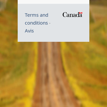
Terms and
/
conditions
Symbole
Avis
du
gouvernem
du
Canada