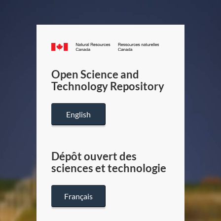
Canada.ca
/
Gouverneme
Open Science and
du
Technology Repository
Canada
English
Dépôt ouvert des
sciences et technologie
Français