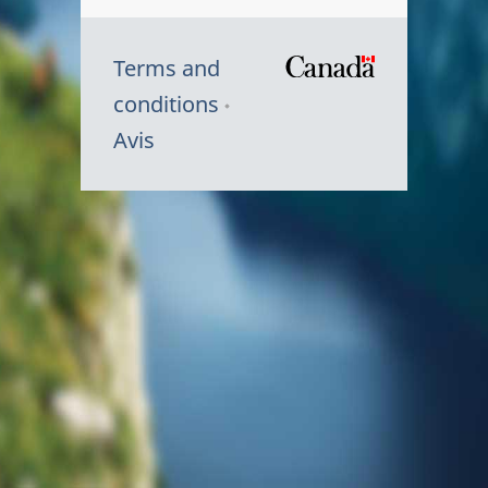
Terms and
/
conditions
Symbole
Avis
du
gouvernem
du
Canada