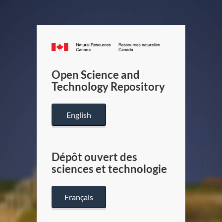
Canada.ca
/
Gouverneme
Open Science and
du
Technology Repository
Canada
English
Dépôt ouvert des
sciences et technologie
Français