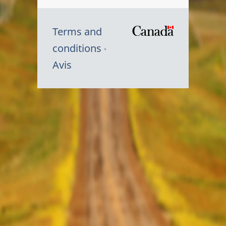
Terms and
/
conditions
Symbole
Avis
du
gouvernem
du
Canada