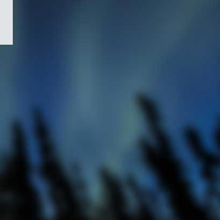
/
Symbole
du
gouvernement
du
Canada