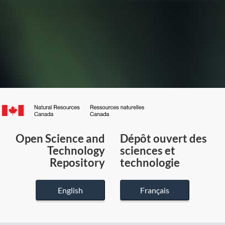
Canada.ca
/
Gouvernement
Open Science and
Dépôt ouvert des
du
Technology
sciences et
Canada
Repository
technologie
English
Français