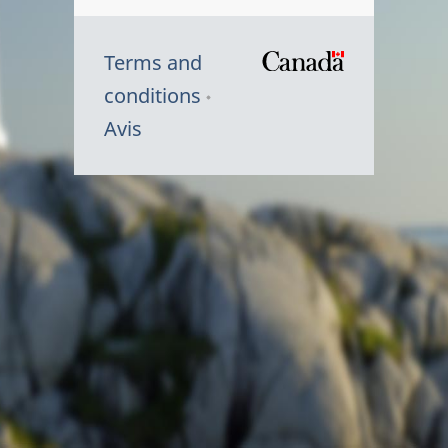
Terms and
/
conditions
Symbole
Avis
du
gouvernem
du
Canada