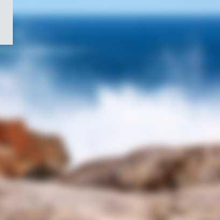
/
Symbole
du
gouvernement
du
Canada