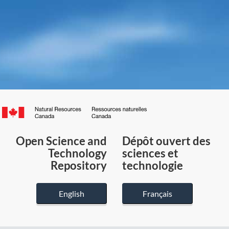
Canada.ca
/
Gouvernement
Open Science and
Dépôt ouvert des
du
Technology
sciences et
Canada
Repository
technologie
English
Français