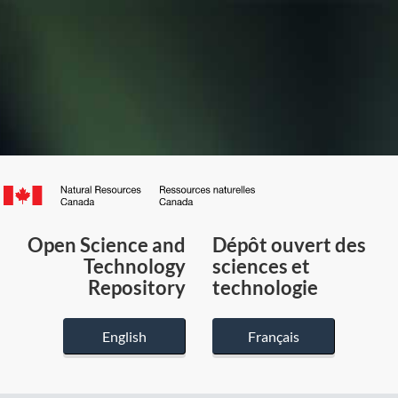
Canada.ca
/
Gouvernement
Open Science and
Dépôt ouvert des
du
Technology
sciences et
Canada
Repository
technologie
English
Français