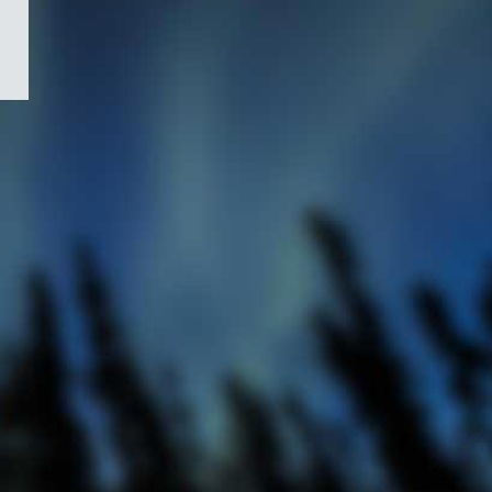
/
Symbole
du
gouvernement
du
Canada