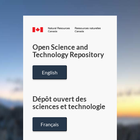
Canada.ca
/
Gouverneme
Open Science and
du
Technology Repository
Canada
English
Dépôt ouvert des
sciences et technologie
Français