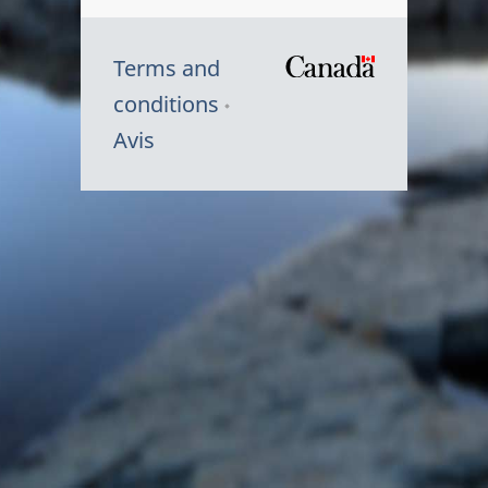
Terms and
/
conditions
Symbole
Avis
du
gouvernem
du
Canada