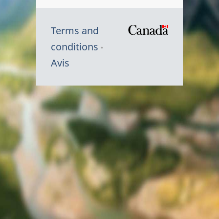
Terms and
/
conditions
Symbole
Avis
du
gouvernem
du
Canada