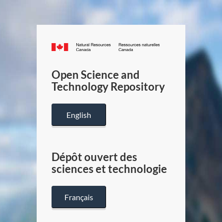
Canada.ca
/
Gouverneme
Open Science and
du
Technology Repository
Canada
English
Dépôt ouvert des
sciences et technologie
Français