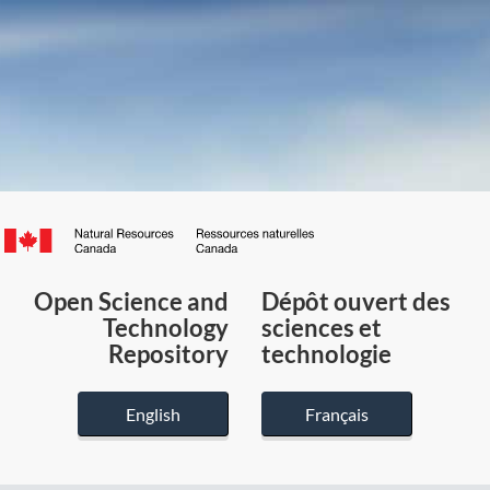
Canada.ca
/
Gouvernement
Open Science and
Dépôt ouvert des
du
Technology
sciences et
Canada
Repository
technologie
English
Français