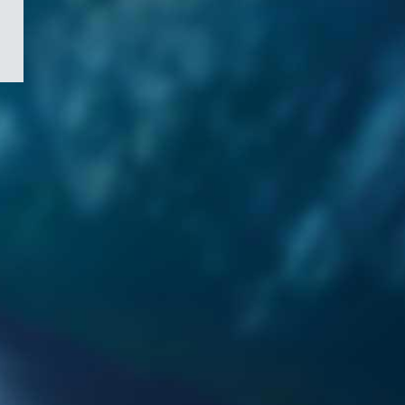
/
Symbole
du
gouvernement
du
Canada