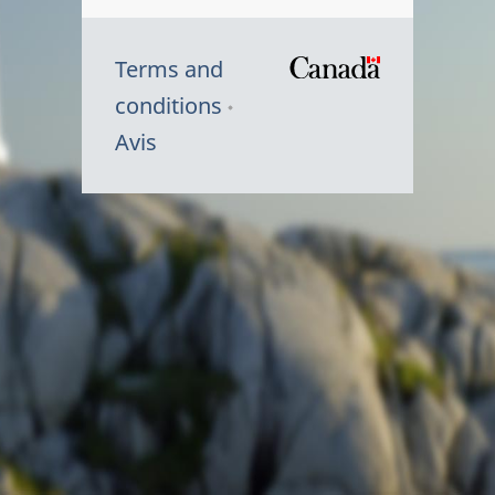
Terms and
/
conditions
Symbole
Avis
du
gouvernem
du
Canada