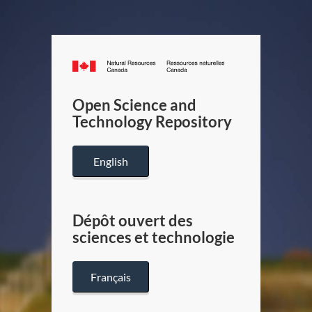
Canada.ca
/
Gouverneme
Open Science and
du
Technology Repository
Canada
English
Dépôt ouvert des
sciences et technologie
Français