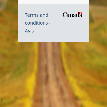
Terms and
/
conditions
Symbole
Avis
du
gouvernem
du
Canada