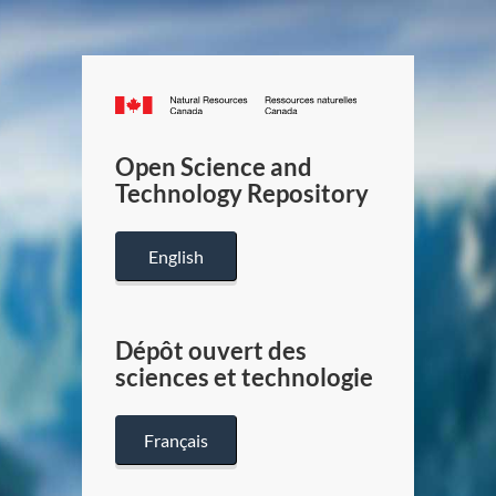
Canada.ca
/
Gouverneme
Open Science and
du
Technology Repository
Canada
English
Dépôt ouvert des
sciences et technologie
Français