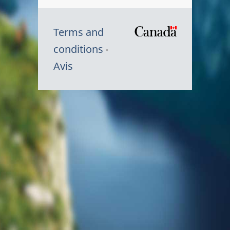
Terms and
/
conditions
Symbole
Avis
du
gouvernem
du
Canada