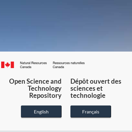
Canada.ca
/
Gouvernement
Open Science and
Dépôt ouvert des
du
Technology
sciences et
Canada
Repository
technologie
English
Français