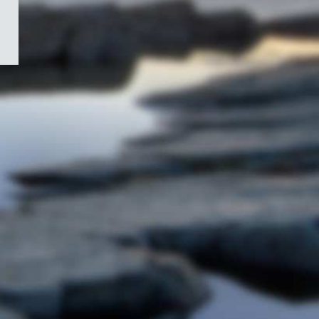
/
Symbole
du
gouvernement
du
Canada