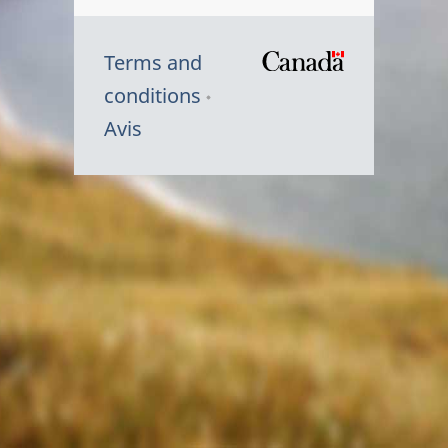
Terms and
/
conditions
Symbole
Avis
du
gouvernem
du
Canada