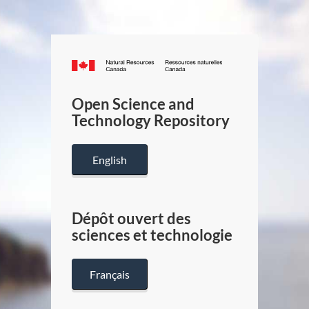
Canada.ca
/
Gouverneme
Open Science and
du
Technology Repository
Canada
English
Dépôt ouvert des
sciences et technologie
Français