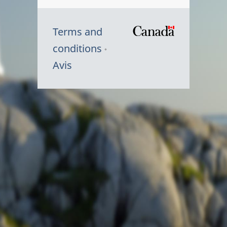
Terms and
/
conditions
Symbole
Avis
du
gouvernem
du
Canada